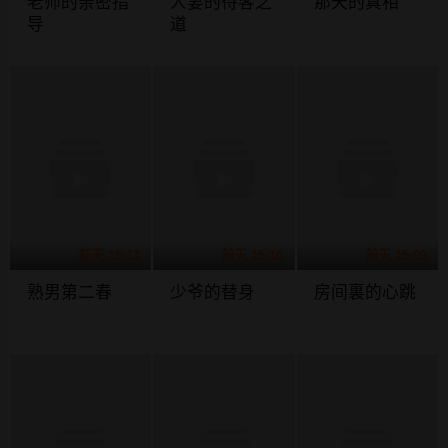
老师的亲密指
人妻的待客之
那天的真相
导
道
前天 15:11
前天 15:10
前天 15:09
熟男第二春
少爷的替身
房间裏的心跳