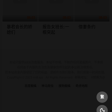
08-03
08-03
08-03
暴君会长的娇
报告女班长:一
借妻条约
媳们
根突起
本站只提供WEB页面服务，本站不存储、不制作任何漫画图片，不承担
任何由于内容的合法性及健康性所引起的争议和法律责任。
若本站收录内容侵犯了您的权益，请邮件与我们联系，我们将第一时间处理。
CopyRight © 2023 rmtt.xyz All Rights Reserved. 邮箱地址： #替换为@
百度蜘蛛
神马爬虫
搜狗蜘蛛
奇虎地图
繁
