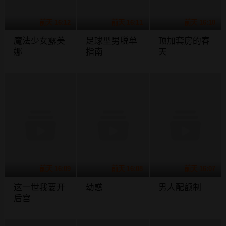
前天 16:12
前天 16:11
前天 16:10
魔法少女露美
足球型男脱单
顶加套房的春
娜
指南
天
前天 16:09
前天 16:08
前天 16:07
这一世我要开
幼惑
男人配额制
后宫