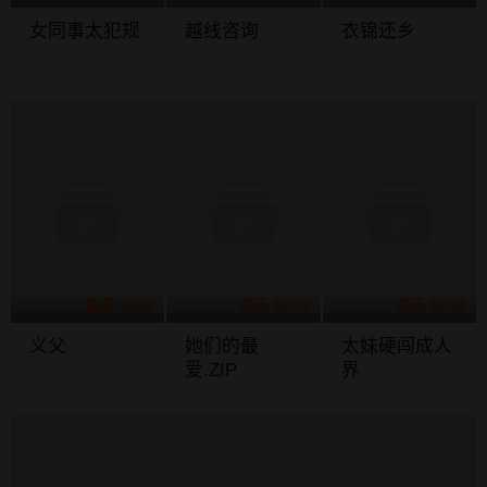
女同事太犯规
越线咨询
衣锦还乡
前天 16:06
前天 16:05
前天 16:04
义父
她们的最
太妹硬闯成人
爱.ZIP
界