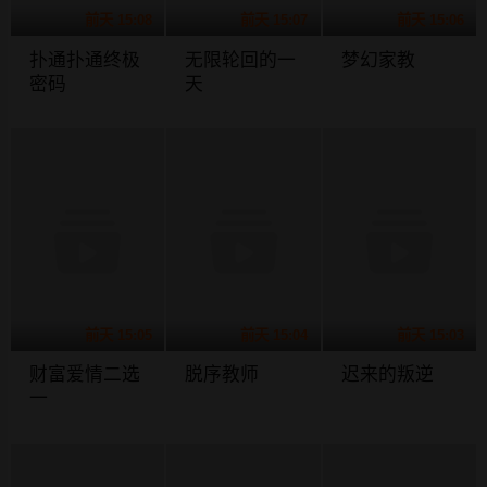
前天 15:08
前天 15:07
前天 15:06
扑通扑通终极
无限轮回的一
梦幻家教
密码
天
前天 15:05
前天 15:04
前天 15:03
财富爱情二选
脱序教师
迟来的叛逆
一