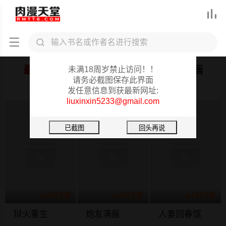



肉漫天堂重要提醒
最近更新
新漫发布
推荐漫画
未满18周岁禁止访问！！
请务必截图保存此界面
发任意信息到获最新网址:
liuxinxin5233@gmail.com
6小时之前
6小时之前
6小时之前
狱火重生
炮友满屋
人妻回春馆