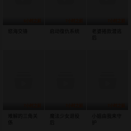
6小时之前
7小时之前
7小时之前
慾海交锋
启动復仇系统
老婆捲款潜逃
后
7小时之前
7小时之前
7小时之前
难解的三角关
魔法少女退役
小姐由我来守
係
后
护